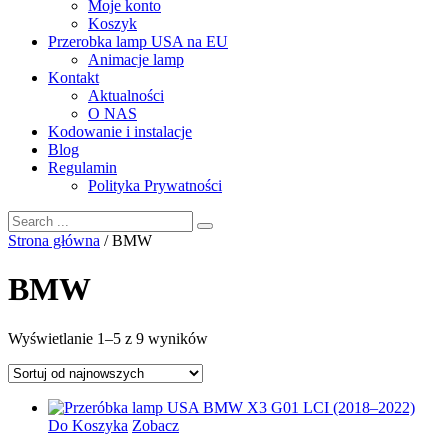
Moje konto
Koszyk
Przerobka lamp USA na EU
Animacje lamp
Kontakt
Aktualności
O NAS
Kodowanie i instalacje
Blog
Regulamin
Polityka Prywatności
Strona główna
/ BMW
BMW
Posortowane
Wyświetlanie 1–5 z 9 wyników
według
najnowszych
Do Koszyka
Zobacz