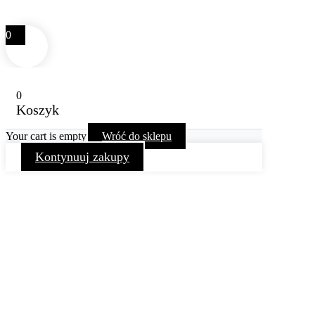
0
0
Koszyk
Your cart is empty
Wróć do sklepu
Kontynuuj zakupy