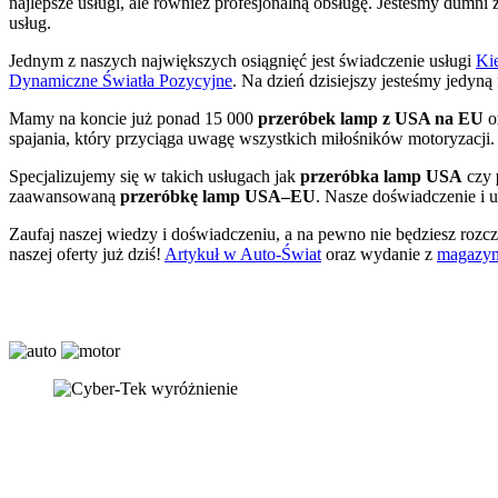
najlepsze usługi, ale również profesjonalną obsługę. Jesteśmy dumni
usług.
Jednym z naszych największych osiągnięć jest świadczenie usługi
Ki
Dynamiczne Światła Pozycyjne
. Na dzień dzisiejszy jesteśmy jedyn
Mamy na koncie już ponad 15 000
przeróbek lamp z USA na EU
o
spajania, który przyciąga uwagę wszystkich miłośników motoryzacji
Specjalizujemy się w takich usługach jak
przeróbka lamp USA
czy
zaawansowaną
przeróbkę lamp USA–EU
. Nasze doświadczenie i 
Zaufaj naszej wiedzy i doświadczeniu, a na pewno nie będziesz rozc
naszej oferty już dziś!
Artykuł w Auto-Świat
oraz wydanie z
magazyn