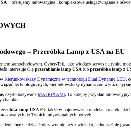
USA
– oferujemy innowacyjne i kompleksowe usługi związane z oświe
DOWYCH
hodowego – Przeróbka Lamp z USA na EU
leniem samochodowym. Cyber-Tek, jako wiodący serwis na rynku moto
eśli interesuje Cię
przerabianie lamp USA
lub
przeróbka lamp z 
h w
Kierunkowskazy Dynamiczne w technologii Dual Dynamic LED
, 
związań technologicznych, kierunkowskazy dynamiczne wyróżniają si
ne
, często nazywane
MATRIXAMI
. To kolejny przykład innowacyjny
 charakter.
rzerobka lamp USA EU
także w najnowszych modelach marek takich
stosowanych do Twoich indywidualnych potrzeb.
lenie będzie działać niezawodnie przez wiele lat, jednocześnie gwa