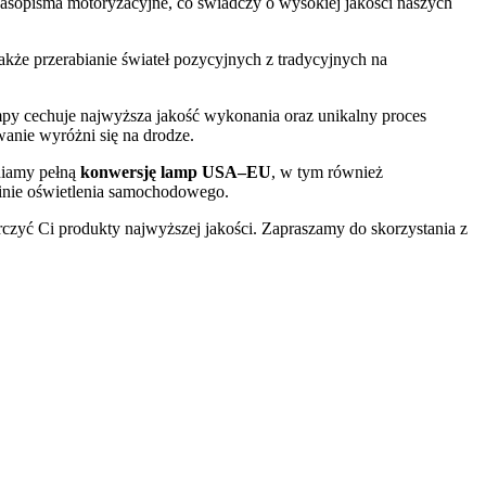
czasopisma motoryzacyjne, co świadczy o wysokiej jakości naszych
 także przerabianie świateł pozycyjnych z tradycyjnych na
py cechuje najwyższa jakość wykonania oraz unikalny proces
anie wyróżni się na drodze.
niamy pełną
konwersję lamp USA–EU
, w tym również
zinie oświetlenia samochodowego.
rczyć Ci produkty najwyższej jakości. Zapraszamy do skorzystania z
różnia?