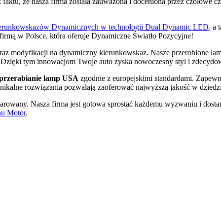
 z faktu, że nasza firma została zauważona i doceniona przez czołowe 
erunkowskazów Dynamicznych w technologii Dual Dynamic LED
, a
ą firmą w Polsce, która oferuje Dynamiczne Światło Pozycyjne!
raz modyfikacji na dynamiczny kierunkowskaz. Nasze przerobione lam
. Dzięki tym innowacjom Twoje auto zyska nowoczesny styl i zdecydow
przerabianie lamp USA
zgodnie z europejskimi standardami. Zapew
unikalne rozwiązania pozwalają zaoferować najwyższą jakość w dzied
zarowany. Nasza firma jest gotowa sprostać każdemu wyzwaniu i dosta
u Motor
.
Co nas wy