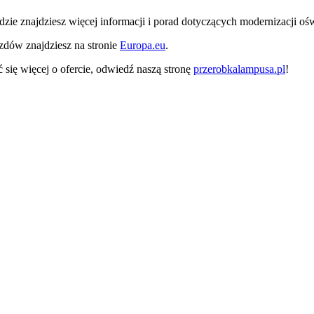
gdzie znajdziesz więcej informacji i porad dotyczących modernizacji 
azdów znajdziesz na stronie
Europa.eu
.
 się więcej o ofercie, odwiedź naszą stronę
przerobkalampusa.pl
!