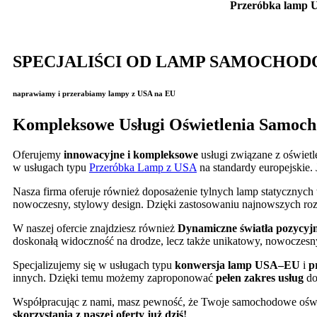
Przeróbka lamp 
SPECJALIŚCI OD LAMP SAMOCHO
naprawiamy i przerabiamy lampy z USA na EU
Kompleksowe Usługi Oświetlenia Samoc
Oferujemy
innowacyjne i kompleksowe
usługi związane z oświet
w usługach typu
Przeróbka Lamp z USA
na standardy europejskie. J
Nasza firma oferuje również doposażenie tylnych lamp statycznyc
nowoczesny, stylowy design. Dzięki zastosowaniu najnowszych ro
W naszej ofercie znajdziesz również
Dynamiczne światła pozycyj
doskonałą widoczność na drodze, lecz także unikatowy, nowoczesny
Specjalizujemy się w usługach typu
konwersja lamp USA–EU
i
p
innych. Dzięki temu możemy zaproponować
pełen zakres usług
do
Współpracując z nami, masz pewność, że Twoje samochodowe oświet
skorzystania z naszej oferty już dziś!