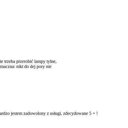
Autorski pro
Cyber-Tek
Autorski proces 
jedna z naszych
regeneracji czy t
przeróbce lam
oraz maksymaln
siebie.
Wykorzystujemy 
 trzeba przerobić lampy tylne,
Osram, Philips,
znaczna: nikt do dej pory nie
Instruments, Amt
co gwarantuje n
przeróbka lam
Dodatkowo zap
również zaawan
przeróbkę la
spełniało wszyst
Bardzo jestem zadowolony z usługi, zdecydowane 5 + !