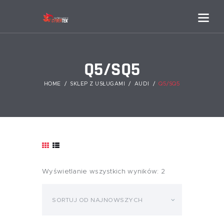
Q5/SQ5
HOME
SKLEP Z USŁUGAMI
AUDI
Q5/SQ5
Wyświetlanie wszystkich wyników: 2
Posortowane
według
najnowszych