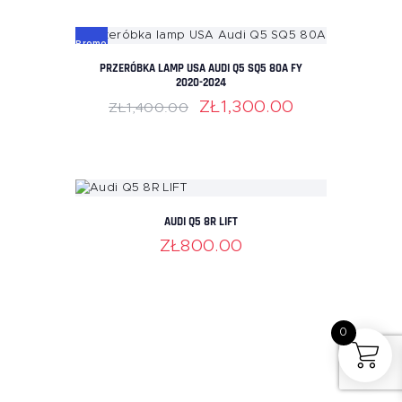
Promo
PRZERÓBKA LAMP USA AUDI Q5 SQ5 80A FY
cja!
2020-2024
PIERWOTNA
ZŁ
1,300
.00
AKTUALNA
ZŁ
1,400
.00
CENA
CENA
WYNOSIŁA:
WYNOSI:
ZŁ1,400
.
ZŁ1,300
.
0
0
0
0
AUDI Q5 8R LIFT
.
.
ZŁ
800
.00
0