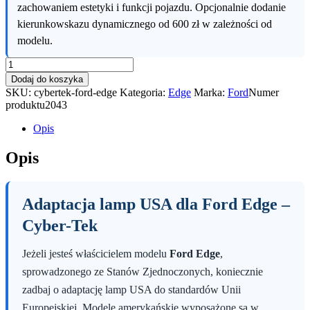
zachowaniem estetyki i funkcji pojazdu. Opcjonalnie dodanie
kierunkowskazu dynamicznego od 600 zł w zależności od
modelu.
ilość
Ford
Dodaj do koszyka
Edge
SKU:
cybertek-ford-edge
Kategoria:
Edge
Marka:
Ford
Numer
produktu
2043
Opis
Opis
Adaptacja lamp USA dla Ford Edge –
Cyber-Tek
Jeżeli jesteś właścicielem modelu
Ford Edge
,
sprowadzonego ze Stanów Zjednoczonych, koniecznie
zadbaj o adaptację lamp USA do standardów Unii
Europejskiej. Modele amerykańskie wyposażone są w