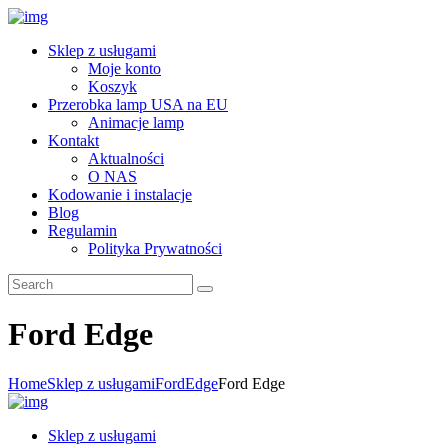
Sklep z usługami
Moje konto
Koszyk
Przerobka lamp USA na EU
Animacje lamp
Kontakt
Aktualności
O NAS
Kodowanie i instalacje
Blog
Regulamin
Polityka Prywatności
Ford Edge
Home
Sklep z usługami
Ford
Edge
Ford Edge
Sklep z usługami