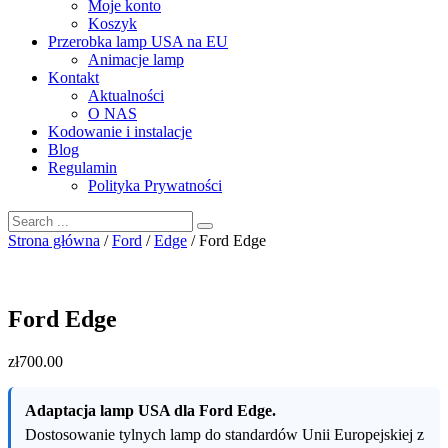
Moje konto
Koszyk
Przerobka lamp USA na EU
Animacje lamp
Kontakt
Aktualności
O NAS
Kodowanie i instalacje
Blog
Regulamin
Polityka Prywatności
Strona główna
/
Ford
/
Edge
/ Ford Edge
Ford Edge
zł
700
.00
Adaptacja lamp USA dla Ford Edge.
Dostosowanie tylnych lamp do standardów Unii Europejskiej z