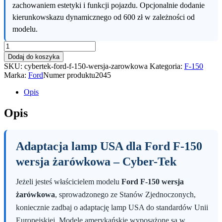
zachowaniem estetyki i funkcji pojazdu. Opcjonalnie dodanie
kierunkowskazu dynamicznego od 600 zł w zależności od
modelu.
ilość
Ford
Dodaj do koszyka
F-
SKU:
cybertek-ford-f-150-wersja-zarowkowa
Kategoria:
F-150
150
Marka:
Ford
Numer produktu
2045
wersja
żarówkowa
Opis
Opis
Adaptacja lamp USA dla Ford F-150
wersja żarówkowa – Cyber-Tek
Jeżeli jesteś właścicielem modelu
Ford F-150 wersja
żarówkowa
, sprowadzonego ze Stanów Zjednoczonych,
koniecznie zadbaj o adaptację lamp USA do standardów Unii
Europejskiej. Modele amerykańskie wyposażone są w