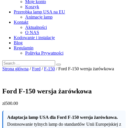
Moje konto
Koszyk
Przerobka lamp USA na EU
Animacje lamp
Kontakt
Aktualności
O NAS
Kodowanie i instalacje
Blog
Regulamin
Polityka Prywatności
Strona główna
/
Ford
/
F-150
/ Ford F-150 wersja żarówkowa
Ford F-150 wersja żarówkowa
zł
500
.00
Adaptacja lamp USA dla Ford F-150 wersja żarówkowa.
Dostosowanie tylnych lamp do standardów Unii Europejskiej z