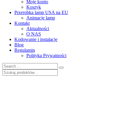
Moje konto
Koszyk
Przerobka lamp USA na EU
Animacje lamp
Kontakt
Aktualności
O NAS
Kodowanie i instalacje
Blog
Regulamin
Polityka Prywatności
Szukaj