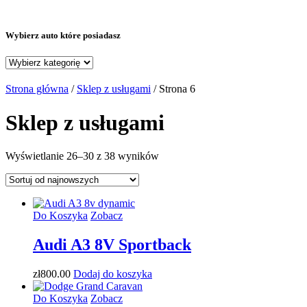
Wybierz auto które posiadasz
Strona główna
/
Sklep z usługami
/ Strona 6
Sklep z usługami
Posortowane
Wyświetlanie 26–30 z 38 wyników
według
najnowszych
Do Koszyka
Zobacz
Audi A3 8V Sportback
zł
800
.00
Dodaj do koszyka
Do Koszyka
Zobacz